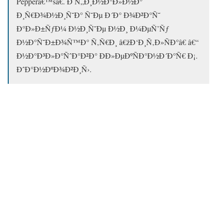
Pepperâ€™sâ€. Ð Ñ„Ð¸Ð½Ð°Ð»Ð½Ð°
Ð¸Ñ€Ð¾Ð½Ð¸Ñ˜Ð° Ñ˜Ðµ Ð´Ð° Ð¾Ð²Ð°Ñ˜
Ð°Ð»Ð±ÑƒÐ¼ Ð½Ð¸Ñ˜Ðµ Ð½Ð¸ Ð¼ÐµÑ’Ñƒ
Ð½Ð°Ñ˜Ð±Ð¾Ñ™Ð° Ñ‚Ñ€Ð¸ â€žÐ‘Ð¸Ñ‚Ð»ÑÐ°â€ â€“
Ð½Ð°Ð³Ð»Ð°ÑˆÐ°Ð²Ð° ÐÐ»ÐµÐºÑÐ°Ð½Ð´Ð°Ñ€ Ð¡.
ÐˆÐ°Ð½ÐºÐ¾Ð²Ð¸Ñ›.