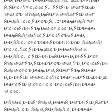
Ð¼ÑƒÐ·Ð¸ÐºÐ° Ð¾Ñ€ÐºÐµÑÑ‚Ñ€Ð° â€žÐºÐ»ÑƒÐ±Ð°
ÑƒÑÐ°Ð¼Ñ™ÐµÐ½Ð¸Ñ… ÑÑ€Ñ†Ð° Ð½Ð°Ñ€ÐµÐ
´Ð½Ð¸ÐºÐ° ÐŸÐµÐ¿ÐµÑ€Ð°â€ Ð¾Ñ‡Ð°Ñ€Ð°Ð»Ð°
ÑÐ²ÐµÑ‚. Ð§Ð¸Ñ‚Ð°Ð²Ð¸Ñ… 27 Ð½ÐµÐ´ÐµÑ™Ð°
Ð°Ð»Ð±ÑƒÐ¼ Ñ˜Ðµ Ð±Ð¸Ð¾ Ð½Ð° Ð¿Ñ€Ð²Ð¾Ð¼
Ð¼ÐµÑÑ‚Ñƒ Ð±Ñ€Ð¸Ñ‚Ð°Ð½ÑÐºÐµ Ñ‚Ð¾Ð¿-
Ð»Ð¸ÑÑ‚Ðµ, Ð¾Ð´Ð½Ð¾ÑÐ½Ð¾ 15 Ð½Ð° Ñ‡ÐµÐ»Ñƒ
Ð°Ð¼ÐµÑ€Ð¸Ñ‡ÐºÐµ â€žÐ‘Ð¸Ð»Ð±Ð¾Ñ€Ð´â€
Ð»Ð¸ÑÑ‚Ðµ. Ð’Ñ€Ð»Ð¾ Ð±Ñ€Ð·Ð¾ Ð¿Ð¾ÑÑ‚Ð°Ð¾
Ñ˜Ðµ Ð½Ð°Ñ˜Ð¿Ñ€Ð¾Ð´Ð°Ð²Ð°Ð½Ð¸Ñ˜Ð¸ Ð°Ð»Ð±ÑƒÐ¼
Ñ‚Ðµ Ð³Ð¾Ð´Ð¸Ð½Ðµ. Ð˜ Ð¿Ñ€Ð²Ð° Ñ˜Ðµ Ñ€Ð¾Ðº
Ð¿Ð»Ð¾Ñ‡Ð° Ð¾Ð²ÐµÐ½Ñ‡Ð°Ð½Ð° â€žÐ“Ñ€ÐµÐ¼Ð¸â€
Ð½Ð°Ð³Ñ€Ð°Ð´Ð¾Ð¼ Ð·Ð° Ð°Ð»Ð±ÑƒÐ¼ Ð³Ð¾Ð
´Ð¸Ð½Ðµ.
ÐˆÑƒÐ±Ð¸Ð»ÐµÑ˜ Ñ˜Ðµ Ð¿Ð¾Ð½ÑƒÐºÐ°Ð¾ Ñ‡Ð¸Ñ‚Ð°Ð²
ÑÐ²ÐµÑ‚ Ð´Ð° ÑÐµ Ð¿Ñ€Ð¸ÑÐµÑ‚Ð¸ Ð¾Ð²Ð¾Ð³