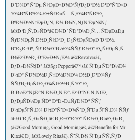
Ð´Ð¾Ðº Ñ˜Ðµ Ñ†ÐµÐ»Ð¾ÐºÑƒÐ¿Ð°Ð½ Ð²Ð°Ñ˜Ð»Ð
´Ð¾Ð²ÑÐºÐ¾-Ð±Ñ€ÐµÑ…Ñ‚Ð¾Ð²ÑÐºÐ¸
ÐºÐ¾Ð½Ñ†ÐµÐ¿Ñ‚ Ð¾ Ð¾Ñ‚ÑƒÑ’ÐµÑšÑƒ
â€žÐ‘Ð¸Ñ‚Ð»ÑÐ°â€ Ð¾Ð´ ÑÐ°Ð¼Ð¸Ñ… ÑÐµÐ±Ðµ
ÑƒÐ¼ÐµÑ‚Ð½Ð¸Ñ‡ÐºÐ¸ Ð¿Ñ€ÐµÑÐµÐ´Ð°Ð½.
Ð˜Ð¿Ð°Ðº, Ñƒ Ð¾Ð´Ð½Ð¾ÑÑƒ Ð½Ð° Ð¿Ñ€ÐµÑ‚Ñ…
Ð¾Ð´Ð½Ð¸ Ð°Ð»Ð±ÑƒÐ¼ â€žRevolverâ€,
Ð¿Ð»Ð¾Ñ‡Ð° â€žSgt Pepperâ€™sâ€ Ñ˜Ðµ ÑÐ°Ð¼Ð¾
Ð½Ð° ÑÐ¾Ð½Ð¸Ñ‡Ð½Ð¾Ð¼ Ð½Ð¸Ð²Ð¾Ñƒ
ÑÑƒÐ¿ÐµÑ€Ð¸Ð¾Ñ€Ð½Ð¸Ñ˜Ð° Ð¸
Ð·Ð½Ð°Ñ‡Ð°Ñ˜Ð½Ð¸Ñ˜Ð°. Ð‘Ð°Ñ€ Ñ‚Ñ€Ð¸
Ð¿ÐµÑÐ¼Ðµ ÑÐ° Ð°Ð»Ð±ÑƒÐ¼Ð° ÑÑƒ
Ð½ÐµÑˆÑ‚Ð¾ Ð½Ð°Ñ˜Ð»Ð¾ÑˆÐ¸Ñ˜Ðµ ÑˆÑ‚Ð¾ ÑÑƒ
â€žÐ‘Ð¸Ñ‚Ð»ÑÐ¸â€ Ð¸ÐºÐ°Ð´Ð° ÑÐ½Ð¸Ð¼Ð¸Ð»Ð¸
(â€žGood Morning, Good Morningâ€, â€žBenefite for Mr
Kiteâ€ Ð¸ â€žLovely Ritaâ€), ÑˆÑ‚Ð¾ Ñ˜Ðµ ÑÑ‚ÑƒÐ