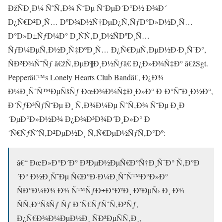
ÐžÑÐ¸Ð¼ ÑˆÑ‚Ð¾ Ñ˜Ðµ Ñ˜ÐµÐ´Ð°Ð½ Ð¾Ð´
Ð¿Ñ€Ð²Ð¸Ñ… ÐºÐ¾Ð½Ñ†ÐµÐ¿Ñ‚ÑƒÐ°Ð»Ð½Ð¸Ñ…
Ð°Ð»Ð±ÑƒÐ¼Ð° Ð¸ÑÑ‚Ð¸Ð½ÑÐºÐ¸Ñ…
ÑƒÐ¼ÐµÑ‚Ð½Ð¸Ñ‡ÐºÐ¸Ñ… Ð¿Ñ€ÐµÑ‚ÐµÐ½Ð·Ð¸Ñ˜Ð°,
ÑÐ²Ð¾Ñ˜Ñƒ â€žÑ‚ÐµÐ¶Ð¸Ð½Ñƒâ€ Ð¿Ð»Ð¾Ñ‡Ð° â€žSgt.
Pepperâ€™s Lonely Hearts Club Bandâ€, Ð¿Ð¾
Ð¼Ð¸ÑˆÑ™ÐµÑšÑƒ ÐœÐ¾Ð¼Ñ‡Ð¸Ð»Ð° Ð Ð°Ñ˜Ð¸Ð½Ð°,
Ð´ÑƒÐ³ÑƒÑ˜Ðµ Ð¸ Ñ‚Ð¾Ð¼Ðµ ÑˆÑ‚Ð¾ Ñ˜Ðµ Ð¸Ð
´ÐµÐ°Ð»Ð½Ð¾ Ð¿Ð¾Ð³Ð¾Ð´Ð¸Ð»Ð° Ð
´Ñ€ÑƒÑˆÑ‚Ð²ÐµÐ½Ð¸ Ñ‚Ñ€ÐµÐ½ÑƒÑ‚Ð°Ðº:
â€“ ÐœÐ»Ð°Ð´Ð° Ð³ÐµÐ½ÐµÑ€Ð°Ñ†Ð¸Ñ˜Ð° Ñ‚Ð°Ð
´Ð° Ð½Ð¸Ñ˜Ðµ Ñ€Ð°Ð·Ð¼Ð¸ÑˆÑ™Ð°Ð»Ð°
ÑÐ°Ð¼Ð¾ Ð¾ Ñ™ÑƒÐ±Ð°Ð²Ð¸ Ð²ÐµÑ› Ð¸ Ð¾
ÑÑ‚Ð°ÑšÑƒ Ñƒ Ð´Ñ€ÑƒÑˆÑ‚Ð²Ñƒ,
Ð¿Ñ€Ð¾Ð¼ÐµÐ½Ð¸ ÑÐ²ÐµÑÑ‚Ð¸,