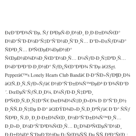
Ð¢Ð°ÐºÐ¾Ñ’Ðµ, Ñƒ Ð²ÐµÑ›Ð¸Ð½Ð¸ Ð¸Ð·Ð±Ð¾Ñ€Ð°
Ð½Ð°Ñ˜Ð·Ð½Ð°Ñ‡Ð°Ñ˜Ð½Ð¸Ñ˜Ð¸Ñ… Ð°Ð»Ð±ÑƒÐ¼Ð°
ÑÐ²Ð¸Ñ… Ð²Ñ€ÐµÐ¼ÐµÐ½Ð°
Ñ€ÐµÐ½Ð¾Ð¼Ð¸Ñ€Ð°Ð½Ð¸Ñ… Ð¼ÑƒÐ·Ð¸Ñ‡ÐºÐ¸Ñ…
Ð¼Ð°Ð³Ð°Ð·Ð¸Ð½Ð° ÑƒÐ¿Ñ€Ð°Ð²Ð¾ Ñ˜Ðµ â€žSgt.
Pepperâ€™s Lonely Hearts Club Bandâ€ Ð·Ð°ÑÐ»ÑƒÐ¶Ð¸Ð¾
â€žÑ‚Ð¸Ñ‚ÑƒÐ»Ñƒâ€ Ð½Ð°Ñ˜Ð±Ð¾Ñ™ÐµÐ³ Ð´Ð¾ÑÐ°Ð
´. ÐœÐµÑ’ÑƒÑ‚Ð¸Ð¼, Ð¼ÑƒÐ·Ð¸Ñ‡ÐºÐ¸
ÐºÑ€Ð¸Ñ‚Ð¸Ñ‡Ð°Ñ€ ÐœÐ¾Ð¼Ñ‡Ð¸Ð»Ð¾ Ð Ð°Ñ˜Ð¸Ð½
Ð¸ÑÑ‚Ð¸Ñ‡Ðµ Ð·Ð° â€žÐŸÐ¾Ð»Ð¸Ñ‚Ð¸ÐºÑƒâ€ Ð´Ð° ÑÑƒ
ÑÐ²Ð¸ Ñ‚Ð¸ Ð¸Ð·Ð±Ð¾Ñ€Ð¸ Ð½Ð°Ñ˜Ð±Ð¾Ñ™Ð¸Ñ…
Ð¸Ð»Ð¸ Ð½Ð°Ñ˜Ð³Ð¾Ñ€Ð¸Ñ… Ð¿Ð¾Ð³Ñ€ÐµÑˆÐ½Ð¸
Ð·Ð±Ð¾Ð³ Ñ˜ÐµÐ´Ð½Ðµ Ð¿Ñ€Ð¾ÑÑ‚Ðµ ÑÑ‚Ð²Ð°Ñ€Ð¸: