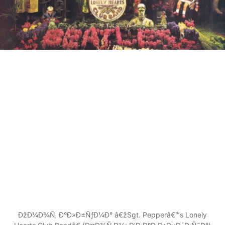
ÐžÐ¼Ð¾Ñ‚ Ð°Ð»Ð±ÑƒÐ¼Ð° â€žSgt. Pepperâ€™s Lonely