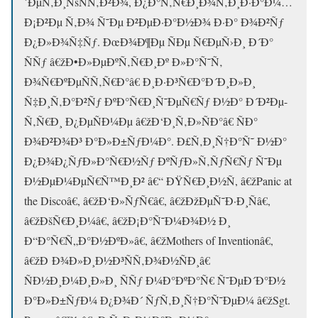
´ÐµÑ‚Ð¸ÑšÑÑ‚Ð²Ð¾, Ð¿Ð°Ñ‚Ñ€Ð¸Ð¾Ñ‚Ð¸Ð·Ð°Ð¼…
Ð¡Ð²Ðµ Ñ‚Ð¾ Ñ˜Ðµ Ð²ÐµÐ·Ð°Ð½Ð¾ Ð·Ð° Ð¾Ð²Ñƒ
Ð¿Ð»Ð¾Ñ‡Ñƒ. ÐœÐ¾Ð¶Ðµ ÑÐµ Ñ€ÐµÑ›Ð¸ Ð´Ð°
ÑÑƒ â€žÐ•Ð»ÐµÐºÑ‚Ñ€Ð¸Ðº Ð»Ð°Ñ˜Ñ‚
Ð¾Ñ€ÐºÐµÑÑ‚Ñ€Ð°â€ Ð¸Ð·Ð³Ñ€Ð°Ð´Ð¸Ð»Ð¸
Ñ‡Ð¸Ñ‚Ð°Ð²Ñƒ ÐºÐ°Ñ€Ð¸Ñ˜ÐµÑ€Ñƒ Ð½Ð° Ð´Ð²Ðµ-
Ñ‚Ñ€Ð¸ Ð¿ÐµÑÐ¼Ðµ â€žÐ‘Ð¸Ñ‚Ð»ÑÐ°â€ ÑÐ°
Ð¾Ð²Ð¾Ð³ Ð°Ð»Ð±ÑƒÐ¼Ð°. Ð£Ñ‚Ð¸Ñ†Ð°Ñ˜ Ð½Ð°
Ð¿Ð¾Ð¿ÑƒÐ»Ð°Ñ€Ð½Ñƒ ÐºÑƒÐ»Ñ‚ÑƒÑ€Ñƒ Ñ˜Ðµ
Ð½ÐµÐ¼ÐµÑ€Ñ™Ð¸Ð² â€“ ÐŸÑ€Ð¸Ð½Ñ, â€žPanic at
the Discoâ€, â€žÐ‘Ð»ÑƒÑ€â€, â€žÐžÐµÑ˜Ð·Ð¸Ñâ€,
â€žÐšÑ€Ð¸Ð¼â€, â€žÐ¡Ð°Ñ˜Ð¼Ð¾Ð½ Ð¸
Ð“Ð°Ñ€Ñ„Ð°Ð½ÐºÐ»â€, â€žMothers of Inventionâ€,
â€žÐ Ð¾Ð»Ð¸Ð½Ð³ÑÑ‚Ð¾Ð½ÑÐ¸â€
ÑÐ½Ð¸Ð¼Ð¸Ð»Ð¸ ÑÑƒ Ð¼Ð°ÐºÐ°Ñ€ Ñ˜ÐµÐ´Ð°Ð½
Ð°Ð»Ð±ÑƒÐ¼ Ð¿Ð¾Ð´ ÑƒÑ‚Ð¸Ñ†Ð°Ñ˜ÐµÐ¼ â€žSgt.