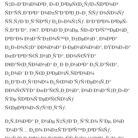
Ñ‡Ð»Ð°Ð½Ð¾Ð²Ð¸ Ð»Ð¸Ð²ÐµÑ€Ð¿ÑƒÐ»ÑÐºÐ¾Ð³
ÑÐ°ÑÑ‚Ð°Ð²Ð° Ð¾Ð±Ñ˜Ð°Ð²Ð¸Ð»Ð¸ ÑÑƒ Ð¾ÑÐ¼Ñƒ
ÑÑ‚ÑƒÐ´Ð¸Ñ˜ÑÐºÑƒ Ð¿Ð»Ð¾Ñ‡Ñƒ. Ð˜Ð°ÐºÐ¾ Ð²ÐµÑ›
Ñ‚Ð°Ð´Ð°, 1967. Ð³Ð¾Ð´Ð¸Ð½Ðµ, ÑÐ»Ð°Ð²Ñ™ÐµÐ½Ð¸
ÐºÐ°Ð¾ Ð½Ð°Ñ˜Ð±Ð¾Ñ™Ð¸ Ð±ÐµÐ½Ð´, Ð¾Ð²Ð°
Ð¿Ð»Ð¾Ñ‡Ð° ÐÐ¾Ð½Ð° Ð›ÐµÐ½Ð¾Ð½Ð°, ÐŸÐ¾Ð»Ð°
ÐœÐ°ÐºÐ°Ñ€Ñ‚Ð½Ð¸Ñ˜Ð°, ÐÐ¾Ñ€ÑŸÐ°
Ð¥Ð°Ñ€Ð¸ÑÐ¾Ð½Ð° Ð¸ Ð Ð¸Ð½Ð³Ð° Ð¡Ñ‚Ð°Ñ€Ð°,
Ð¿Ð¾Ð´ Ð´Ð¸Ñ€Ð¸Ð³ÐµÐ½Ñ‚ÑÐºÐ¾Ð¼
Ð¿Ð°Ð»Ð¸Ñ†Ð¾Ð¼ Ð¿Ñ€Ð¾Ð´ÑƒÑ†ÐµÐ½Ñ‚Ð°
ÐÐ¾Ñ€ÑŸÐ° ÐœÐ°Ñ€Ñ‚Ð¸Ð½Ð°, Ð¾Ð·Ð½Ð°Ñ‡Ð¸Ð»Ð°
Ñ˜Ðµ ÑÐ²Ð¾Ñ˜ÐµÐ²Ñ€ÑÐ½Ñƒ
Ñ€ÐµÐ²Ð¾Ð»ÑƒÑ†Ð¸Ñ˜Ñƒ.
Ð¡Ñ‚Ð¾Ð³Ð° Ð¸ Ð½Ðµ Ñ‡ÑƒÐ´Ð¸ ÑˆÑ‚Ð¾ Ñ˜Ðµ, Ð¾Ð
´Ð¼Ð°Ñ… Ð¿Ð¾ Ð¾Ð±Ñ˜Ð°Ð²Ñ™Ð¸Ð²Ð°ÑšÑƒ,