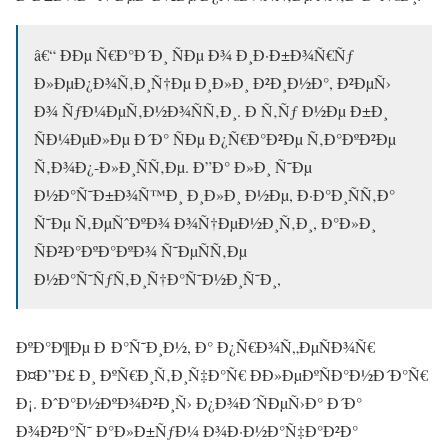
â€“ ÐÐµ Ñ€Ð°Ð´Ð¸ ÑÐµ Ð¾ Ð¸Ð·Ð±Ð¾Ñ€Ñƒ
Ð»ÐµÐ¿Ð¾Ñ‚Ð¸Ñ†Ðµ Ð¸Ð»Ð¸ Ð²Ð¸Ð½Ð°, Ð²ÐµÑ›
Ð¾ ÑƒÐ¼ÐµÑ‚Ð½Ð¾ÑÑ‚Ð¸. Ð Ñ‚Ñƒ Ð½Ðµ Ð±Ð¸
ÑÐ¼ÐµÐ»Ðµ Ð´Ð° ÑÐµ Ð¿Ñ€Ð°Ð²Ðµ Ñ‚Ð°ÐºÐ²Ðµ
Ñ‚Ð¾Ð¿-Ð»Ð¸ÑÑ‚Ðµ. Ð”Ð° Ð»Ð¸ Ñ˜Ðµ
Ð½Ð°Ñ˜Ð±Ð¾Ñ™Ð¸ Ð¸Ð»Ð¸ Ð½Ðµ, Ð·Ð°Ð¸ÑÑ‚Ð°
Ñ˜Ðµ Ñ‚ÐµÑˆÐºÐ¾ Ð¾Ñ†ÐµÐ½Ð¸Ñ‚Ð¸, Ð°Ð»Ð¸
ÑÐ²Ð°ÐºÐ°ÐºÐ¾ Ñ˜ÐµÑÑ‚Ðµ
Ð½Ð°Ñ˜ÑƒÑ‚Ð¸Ñ†Ð°Ñ˜Ð½Ð¸Ñ˜Ð¸,
ÐºÐ°Ð¶Ðµ Ð Ð°Ñ˜Ð¸Ð½, Ð° Ð¿Ñ€Ð¾Ñ„ÐµÑÐ¾Ñ€
Ð¤Ð”Ð£ Ð¸ ÐºÑ€Ð¸Ñ‚Ð¸Ñ‡Ð°Ñ€ ÐÐ»ÐµÐºÑÐ°Ð½Ð´Ð°Ñ€
Ð¡. ÐˆÐ°Ð½ÐºÐ¾Ð²Ð¸Ñ› Ð¿Ð¾Ð´ÑÐµÑ›Ð° Ð´Ð°
Ð¾Ð²Ð°Ñ˜ Ð°Ð»Ð±ÑƒÐ¼ Ð¾Ð·Ð½Ð°Ñ‡Ð°Ð²Ð°