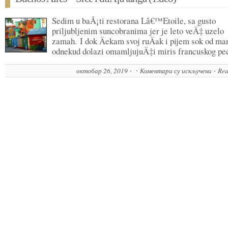
var
Sedim u baÅ¡ti restorana Lâ€™Etoile, sa gusto
priljubljenim suncobranima jer je leto veÄ‡ uzelo
zamah. I dok Äekam svoj ruÄak i pijem sok od ma
odnekud dolazi omamljujuÄ‡i miris francuskog p
октобар 26, 2019
Коментари су искључени
на
Rea
Bue
Aire
–
Srce
i
duÅ
tan
(1.d