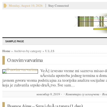
Monday, August 10, 2026
Stay Connected
SAMPLE PAGE
Home
» Archives by category » U.L.I.S
O novim varvarima
VeÄ‡ izvesno vreme mi sazreva misao d
uÄestala upotreba jednog termina u d
javnom govoru veoma podsticajna za teorijsku analizu socijalne a
koja je zahvatila srpsko druÅ¡tvo. Sve sam…
новембар 9, 2019
Коментари су искључени
на
Rea
O
nov
Buenos Aires – Srce i duÅ¡a tanga (1.deo)