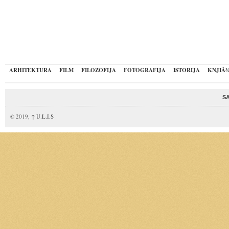
ARHITEKTURA
FILM
FILOZOFIJA
FOTOGRAFIJA
ISTORIJA
KNJIÅ
S
© 2019,
↑
U.L.I.S