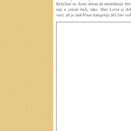
KritiÄari su Äesto skloni da identifikuju 
nije u celosti baÅ¡ tako. Hari Levin je d
veru, ali je zadrÅ¾ao kategorije.â€ž Isto vaÅ