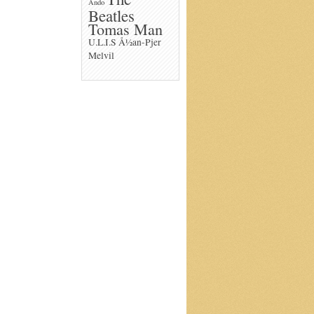
Ando
Beatles
Tomas Man
U.L.I.S
Å½an-Pjer
Melvil