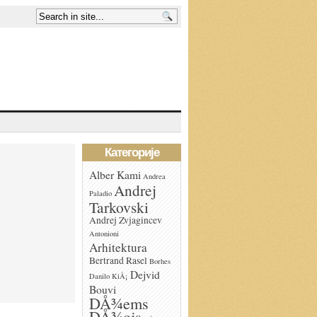
Категорије
Alber Kami
Andrea
Andrej
Paladio
Tarkovski
Andrej Zvjagincev
Antonioni
Arhitektura
Bertrand Rasel
Borhes
Dejvid
Danilo KiÅ¡
Bouvi
DÅ¾ems
DÅ¾ojs