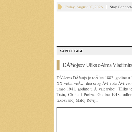
Friday, August 07, 2026
Stay Connect
SAMPLE PAGE
DÅ¾ojsov Uliks oÄima Vladimir
DÅ¾ems DÅ¾ojs je roÄ‘en 1882. godine u Irs
XX veka, veÄ‡i deo svog Å¾ivota Å¾iveo ka
Uliks
umro 1941. godine u Å vajcarskoj.
j
Trstu, Cirihu i Parizu. Godine 1918. odlo
takozvanoj Maloj Reviji.