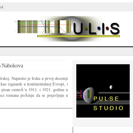
ed
a Nabokova
koj. Napustio je Irsku u prvoj deceniji
o izgnanik u kontinentalnoj Evropi, i
e pisan ozmeÄ‘u 1911. i 1921. godine u
mci romana poÄinju da se pojavljuju u