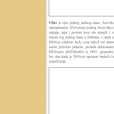
Uliks
je opis jednog jedinog dana, Äetvrtk
isprepletanim Å¾ivotima jednog broja likova
sanjaju, piju i prolaze kroz niz manjih i v
tokom tog jednog dana u Dablinu, i ranih j
DÅ¾ojs odabrao baÅ¡ ovaj odreÄ‘eni datum
inaÄe priliÄno jadnom, premda dobrona
DÅ¾ojsov â€žUliksâ€œ iz 1943., gospodin 
bio dan kada je DÅ¾ojs upoznao buduÄ‡u 
znatiÅ¾elji.