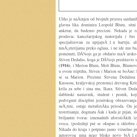
Uliks je naÄinjen od brojnih prizora sazdani
glavna lika dominira Leopold Blum, sitni
anketar, da budemo precizni. Nekada je 
prodavac kancelarijskog materijala i bio 
specijalizovan za upijajuÄ‡u hartiju, 
muÅ¡eterijama preko oglasa, i ne ide mu ba
pomenuti, DÅ¾ojs ga je obdario maÄ‘arsko-
Stiven Dedalus, koga je DÅ¾ojs predstavio
(1916)
, i Merion Blum, Moli Blum, Blumova
u ovom triptihu, Stiven i Marion su boÄne:
se sa Marion. Prezime Stivena Dedalusa j
Knososu, kraljevskoj prestonici drevnog Krit
krila za sebe i sina mu, Ikara. Stiven Deda
dablinski nastavnik, student i pesnik, k
podvrgnut disciplini jezuitskog obrazovanja
suÅ¡tini, ostaje metafiziÄka priroda. On j
teoretisanju, dogmata Äak i kada je pijan, 
briljantni tvorac iznenadnih aforistiÄkih 
sveca, (poslednji put se okupao u oktobru
Nikada do kraja i potpuno jasno vizuelno pre
autorovog uma nego blisko novo biÄ‡e 