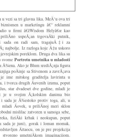
h u vezi sa tri glavna lika. MeÄ‘u ova tri
 biznismen u marketingu â€“ reklamni
radio u firmi â€žWisdom Helyâ€œ kao
priliÄno uspeÅ¡an trgovaÄki putnik,
ali sada on radi sam, tragajuÄ‡i za
Å¡ najbolje. Iz razloga koje Ä‡u uskoro
jevrejskim poreklom. Druga dva lika su
Portretu umetnika u mladosti
 u svome
 Å¾ena. Ako je Blum srediÅ¡nja figura
 knjiga poÄinje sa Stivenom a zavrÅ¡ava
e ime mitskog graditelja lavirinta u
a, i tvorca drugih Äuvenih izuma, poput
lus, star dvadeset dve godine, mladi je
oji je u svojim Å¡kolskim danima bio
 i sada je Å¾estoko protiv toga, ali, u
e mladi Äovek, u priliÄnoj meri sklon
slobodni mislilac zatvoren u samoga sebe,
izreka, fiziÄki krhak i neokupan, poput
 a sada je juni), gorak i loman momak.
dstavljen Äitaocu, on je pre projekcija
stvoreno umetniÄkom imaginacijom.