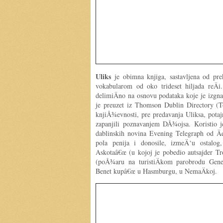
Uliks
je obimna knjiga, sastavljena od prek
vokabularom od oko trideset hiljada reÄ
delimiÄno na osnovu podataka koje je izgn
je preuzet iz Thomson Dublin Directory (T
knjiÅ¾evnosti, pre predavanja Uliksa, potajn
zapanjili poznavanjem DÅ¾ojsa. Koristio j
dablinskih novina Evening Telegraph od Äe
pola penija i donosile, izmeÄ‘u ostalog,
Askotaâ€œ (u kojoj je pobedio autsajder Tr
(poÅ¾aru na turistiÄkom parobrodu Gene
Benet kupâ€œ u Hasmburgu, u NemaÄkoj.