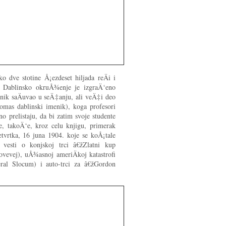
o dve stotine Å¡ezdeset hiljada reÄi i
i. Dablinsko okruÅ¾enje je izgraÄ‘eno
anik saÄuvao u seÄ‡anju, ali veÄ‡i deo
omas dablinski imenik), koga profesori
o prelistaju, da bi zatim svoje studente
e, takoÄ‘e, kroz celu knjigu, primerak
tvrtka, 16 juna 1904. koje se koÅ¡tale
 vesti o konjskoj trci â€žZlatni kup
ovevej), uÅ¾asnoj ameriÄkoj katastrofi
ral Slocum) i auto-trci za â€žGordon