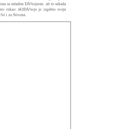
Stivena sa mladim DÅ¾ojsom, ali to nikada
obro rekao: â€žDÅ¾ojs je izgubio svoju
¾i i za Stivena.