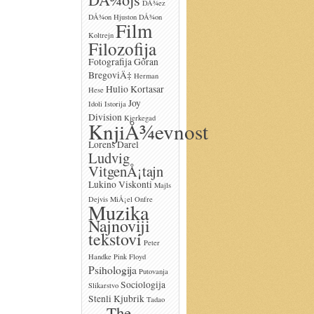
DÅ¾ez
DÅ¾on Hjuston
DÅ¾on
Film
Koltrejn
Filozofija
Fotografija
Goran
BregoviÄ‡
Herman
Hulio Kortasar
Hese
Joy
Idoli
Istorija
Division
Kjerkegad
KnjiÅ¾evnost
Lorens Darel
Ludvig
VitgenÅ¡tajn
Lukino Viskonti
Majls
Dejvis
MiÅ¡el Onfre
Muzika
Najnoviji
tekstovi
Peter
Handke
Pink Floyd
Psihologija
Putovanja
Sociologija
Slikarstvo
Stenli Kjubrik
Tadao
The