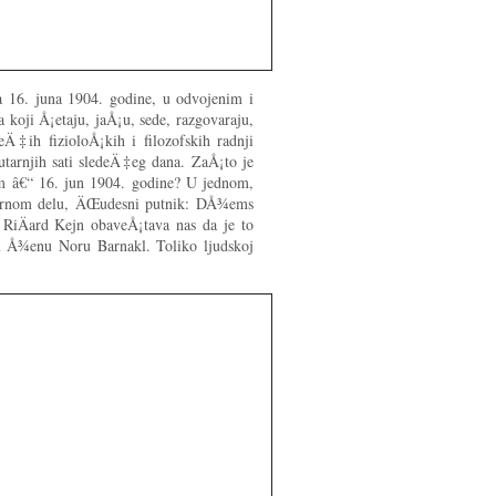
a 16. juna 1904. godine, u odvojenim i
 koji Å¡etaju, jaÅ¡u, sede, razgovaraju,
eÄ‡ih fizioloÅ¡kih i filozofskih radnji
utarnjih sati sledeÄ‡eg dana. ZaÅ¡to je
 â€“ 16. jun 1904. godine? U jednom,
mernom delu, ÄŒudesni putnik: DÅ¾ems
RiÄard Kejn obaveÅ¡tava nas da je to
Å¾enu Noru Barnakl. Toliko ljudskoj